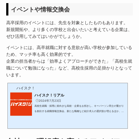
録型プラットフォーム。就職人数や希望業種...
イベントや情報交換会
高卒採用のイベントには、先生を対象としたものもあります。
新規開拓や、より多くの学校と出会いたいと考えている企業は、
ぜひ活用してみてはいかがでしょうか。
イベントには、高卒就職に対する意欲が高い学校が参加している
ため、マッチ率も高く効果的です。
企業の担当者からは「効率よくアプローチができた」「高校生就
職について勉強になった」など、高校生採用の足掛かりとなって
います。
ハイスク！
ハイスク！リアル
2024年7月23日
高校生就職・採用に前向きな高校・企業をお招きし、キーパーソン同士の繋がり
を創出する就職情報交換会。新たな職種など紹介求人の選択肢が増えるほか、採
用担当者と対面で話し企業の“今”を知ることで、高校側の企業理解もさらに深め
ていただけます。学校訪問など採用活動にかかる工数の削減も可能です。 高校生
就職・採用に前向きな高校・企業をお招きし、キーパーソン同士の繋がりを創出
する就職情報交換会。新た...