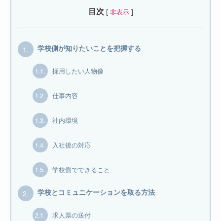
目次
[
]
非表示
1.
学校側が知りたいことを把握する
1.1.
採用したい人物像
1.2.
仕事内容
1.3.
社内環境
1.4.
入社後の対応
1.5.
学校側でできること
2.
学校とコミュニケーションを取る方法
2.1.
求人票の送付