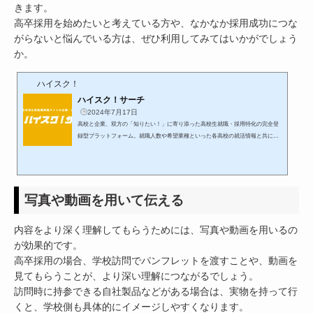
きます。
高卒採用を始めたいと考えている方や、なかなか採用成功につな
がらないと悩んでいる方は、ぜひ利用してみてはいかがでしょう
か。
ハイスク！
ハイスク！サーチ
2024年7月17日
高校と企業、双方の「知りたい！」に寄り添った高校生就職・採用特化の完全登
録型プラットフォーム。就職人数や希望業種といった各高校の就活情報と共に、
従来の求人票には収まらない企業の求人情報を掲載。企業から高校／高校から企
業への効率的なアプローチを叶え、円滑なマッチングの実現をサポートします。
高校と企業、双方の「知りたい！」に寄り添った高校生就職・採用特化の完全登
録型プラットフォーム。就職人数や希望業種...
写真や動画を用いて伝える
内容をより深く理解してもらうためには、写真や動画を用いるの
が効果的です。
高卒採用の場合、学校訪問でパンフレットを渡すことや、動画を
見てもらうことが、より深い理解につながるでしょう。
訪問時に持参できる自社製品などがある場合は、実物を持って行
くと、学校側も具体的にイメージしやすくなります。