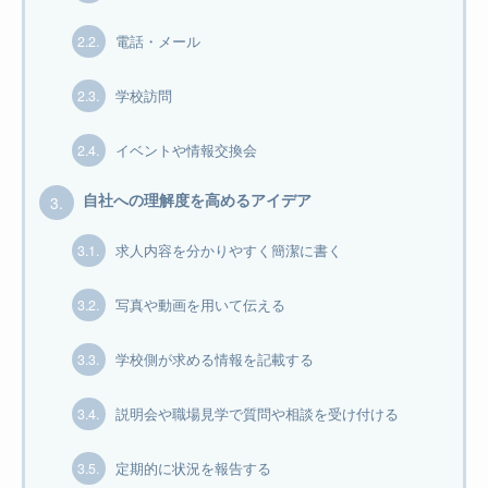
2.2.
電話・メール
2.3.
学校訪問
2.4.
イベントや情報交換会
3.
自社への理解度を高めるアイデア
3.1.
求人内容を分かりやすく簡潔に書く
3.2.
写真や動画を用いて伝える
3.3.
学校側が求める情報を記載する
3.4.
説明会や職場見学で質問や相談を受け付ける
3.5.
定期的に状況を報告する