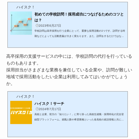
ハイスク！
初めての学校訪問！採用成功につなげるためのコツと
は？
2023年6月27日
学校訪問は高卒採用を行う企業にとって、重要な採用活動の1つです。訪問する時
期などによっても活動意義が大きく変わります。また、訪問をするだけではな
く、採用成功につなげるための学校訪問を行うことが重要です。この記事では、
学校訪問の基本的な内容から、学校側にコンタクトを取るところまでの実践的な
内容をまとめましたので、ぜひご覧ください。学校訪問についての基礎知識高卒
高卒採用の支援サービスの中には、学校訪問の代行を行っている
採用の学校訪問は、大卒採用の場合と大きく異なります。ここでは、学校訪問の
ものもあります。
目的から、メリット・デメリットまでを詳しく見ていきましょう。高卒採...
採用担当がさまざまな業務を兼任している企業や、訪問が難しい
地域で採用活動をしたい企業は利用してみてはいかがでしょう
か。
ハイスク！
ハイスク！サーチ
2024年7月17日
高校と企業、双方の「知りたい！」に寄り添った高校生就職・採用特化の完全登
録型プラットフォーム。就職人数や希望業種といった各高校の就活情報と共に、
従来の求人票には収まらない企業の求人情報を掲載。企業から高校／高校から企
業への効率的なアプローチを叶え、円滑なマッチングの実現をサポートします。
高校と企業、双方の「知りたい！」に寄り添った高校生就職・採用特化の完全登