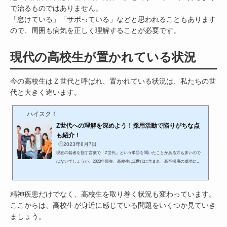
で治るものではありません。
「怠けている」「サボっている」などと思われることもあります
ので、周囲も病気を正しく理解することが必要です。
現代の高校生が置かれている状況
今の高校生はＺ世代と呼ばれ、置かれている状況は、私たちの世
代と大きく違います。
ハイスク！
Z世代への理解を深めよう！採用活動で陥りがちな点
も紹介！
2023年8月7日
現在の若者を指す言葉で「Z世代」という単語を聞いたことがある方も多いので
はないでしょうか。2023年現在、高校生はZ世代に含まれ、高卒採用の成功にはZ
世代への理解が必要不可欠です。ここでは、Z世代への基本的な知識から、理解
する上での注意点までご紹介します。また、自社の魅力を伝えるための効果的な
プロモーション方法もお伝えしていますので、ぜひご覧ください。Z世代の基礎
精神疾患だけでなく、高校生を取り巻く状況も変わっています。
知識Z世代が育ってきた時代背景や考え方を理解することは、採用成功への第一
ここからは、高校生が身近に感じている問題をいくつか見ていき
歩です。まずはZ世代についての基本的な内容を確認していきましょう。「Z...
ましょう。