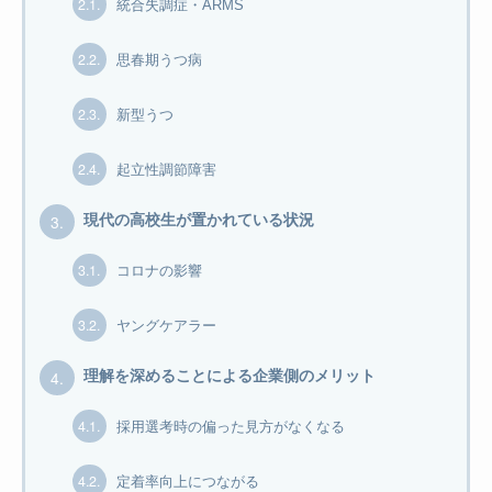
2.1.
統合失調症・ARMS
2.2.
思春期うつ病
2.3.
新型うつ
2.4.
起立性調節障害
3.
現代の高校生が置かれている状況
3.1.
コロナの影響
3.2.
ヤングケアラー
4.
理解を深めることによる企業側のメリット
4.1.
採用選考時の偏った見方がなくなる
4.2.
定着率向上につながる